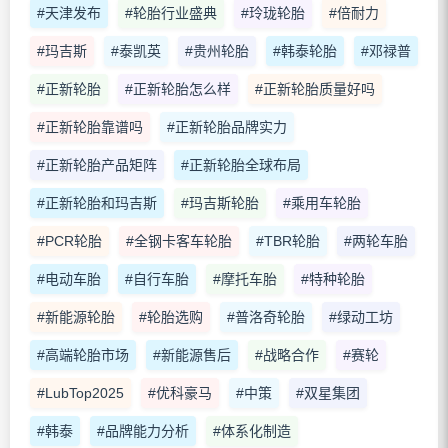
#天津发布
#轮胎行业盛典
#玲珑轮胎
#倍耐力
#玛吉斯
#泰凯英
#贵州轮胎
#韩泰轮胎
#邓禄普
#正新轮胎
#正新轮胎怎么样
#正新轮胎质量好吗
#正新轮胎靠谱吗
#正新轮胎品牌实力
#正新轮胎产品矩阵
#正新轮胎全球布局
#正新轮胎和玛吉斯
#玛吉斯轮胎
#乘用车轮胎
#PCR轮胎
#全钢卡客车轮胎
#TBR轮胎
#两轮车胎
#电动车胎
#自行车胎
#摩托车胎
#特种轮胎
#新能源轮胎
#轮胎选购
#普洛奇轮胎
#绿动工坊
#高端轮胎市场
#新能源售后
#战略合作
#赛轮
#LubTop2025
#优科豪马
#中策
#双星集团
#韩泰
#品牌能力分析
#体系化制造