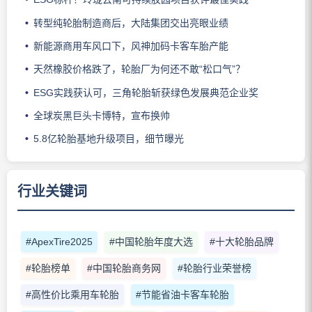
转型纯轮胎制造商后，大陆集团交出亮眼业绩
新能源商用车风口下，风神加码卡客车胎产能
天然橡胶价格跌了，轮胎厂为何还不敢“松口气”？
ESG实践获认可，三角轮胎斩获绿色发展典范企业奖
全球炭黑巨头卡博特，宣布换帅
5.8亿轮胎基地升级项目，细节曝光
行业关键词
#ApexTire2025
#中国轮胎年度大选
#十大轮胎品牌
#轮胎榜单
#中国轮胎商务网
#轮胎行业荣誉榜
#高性价比乘用车轮胎
#节能省油卡客车轮胎