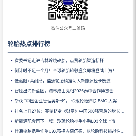
微信公众号二维码
轮胎热点排行榜
省委书记走进吉林玲珑轮胎，点赞轮胎智造标杆
倒计时不足一个月！全球轮胎轮毂盛会即将登陆上海！
低滚阻+高耐磨，佳通轮胎精准切入新能源轻卡赛道
智绘出海新蓝图，浦林成山亮相2026泰中合作博览会
斩获 “中国企业管理奥斯卡”， 玲珑轮胎蝉联 BMC 大奖
排名上升27位：赛轮跻身《财富》中国500强背后的增长逻辑
新能源配套再下一城！玲珑轮胎携手小鹏L03全球上市
佳通轮胎携手仰望U9X亮相古德伍德，以轮胎科技挑战性能边界