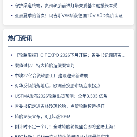
守护渠道终端，贵州轮胎前进灯塔关爱基金驰援长春受灾门店
亚洲夏季胎首次！玛吉斯VS6斩获德国TÜV SÜD高阶认证
热门资讯
【轮胎周报】CITEXPO 2026下月开展；省委书记调研吉林玲珑；佳通推出新能源轻卡轮胎；三角轮胎斩获大奖；中策宣布涨价
案值过亿！特大轮胎造假案宣判
中埃27亿合资轮胎工厂建设迎来新进展
对华反倾销落地后，欧洲替换胎市场迎来拐点
USTMA发布2026轮胎出货预测：全年3.303 亿条
省委书记走进吉林玲珑轮胎，点赞轮胎智造标杆
轮胎龙头宣布，8月起涨10%！
倒计时不足一个月！全球轮胎轮毂盛会即将登陆上海！
ESG标杆！玲珑云南可持续胶园项目获评最佳实践