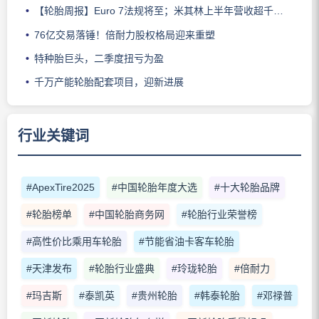
【轮胎周报】Euro 7法规将至；米其林上半年营收超千亿；倍耐力上半年盈利稳增；龙星炭黑斩获欧洲近万吨订单
76亿交易落锤！倍耐力股权格局迎来重塑
特种胎巨头，二季度扭亏为盈
千万产能轮胎配套项目，迎新进展
行业关键词
#ApexTire2025
#中国轮胎年度大选
#十大轮胎品牌
#轮胎榜单
#中国轮胎商务网
#轮胎行业荣誉榜
#高性价比乘用车轮胎
#节能省油卡客车轮胎
#天津发布
#轮胎行业盛典
#玲珑轮胎
#倍耐力
#玛吉斯
#泰凯英
#贵州轮胎
#韩泰轮胎
#邓禄普