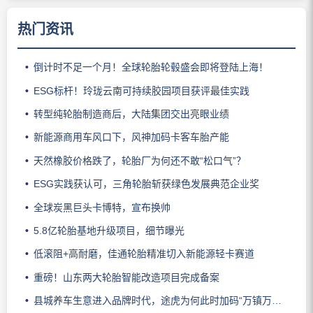
热门资讯
倒计时不足一个月！全球轮胎轮毂盛会即将登陆上海！
ESG标杆！玲珑云南可持续胶园项目获评最佳实践
转型纯轮胎制造商后，大陆集团交出亮眼业绩
新能源商用车风口下，风神加码卡客车胎产能
天然橡胶价格跌了，轮胎厂为何还不敢“松口气”？
ESG实践获认可，三角轮胎斩获绿色发展典范企业奖
全球炭黑巨头卡博特，宣布换帅
5.8亿轮胎基地升级项目，细节曝光
低滚阻+高耐磨，佳通轮胎精准切入新能源轻卡赛道
重磅！山东两大轮胎智能改造项目完成备案
县城养车生意进入品牌时代，途虎为何此时加码“万镇万店”？