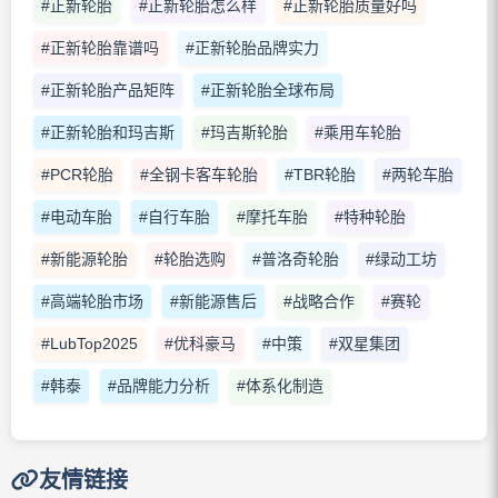
#正新轮胎
#正新轮胎怎么样
#正新轮胎质量好吗
#正新轮胎靠谱吗
#正新轮胎品牌实力
#正新轮胎产品矩阵
#正新轮胎全球布局
#正新轮胎和玛吉斯
#玛吉斯轮胎
#乘用车轮胎
#PCR轮胎
#全钢卡客车轮胎
#TBR轮胎
#两轮车胎
#电动车胎
#自行车胎
#摩托车胎
#特种轮胎
#新能源轮胎
#轮胎选购
#普洛奇轮胎
#绿动工坊
#高端轮胎市场
#新能源售后
#战略合作
#赛轮
#LubTop2025
#优科豪马
#中策
#双星集团
#韩泰
#品牌能力分析
#体系化制造
友情链接