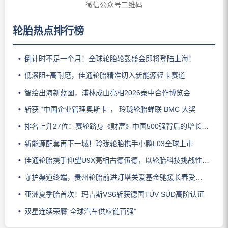
微信公众号二维码
轮胎热点排行榜
倒计时不足一个月！全球轮胎轮毂盛会即将登陆上海！
低滚阻+高耐磨，佳通轮胎精准切入新能源轻卡赛道
智绘出海新蓝图，浦林成山亮相2026泰中合作博览会
斩获 “中国企业管理奥斯卡”， 玲珑轮胎蝉联 BMC 大奖
排名上升27位：赛轮跻身《财富》中国500强背后的增长逻辑
新能源配套再下一城！玲珑轮胎携手小鹏L03全球上市
佳通轮胎携手仰望U9X亮相古德伍德，以轮胎科技挑战性能边界
守护渠道终端，贵州轮胎前进灯塔关爱基金驰援长春受灾门店
亚洲夏季胎首次！玛吉斯VS6斩获德国TÜV SÜD高阶认证
双星连续荣膺“全球汽车供应链百强”