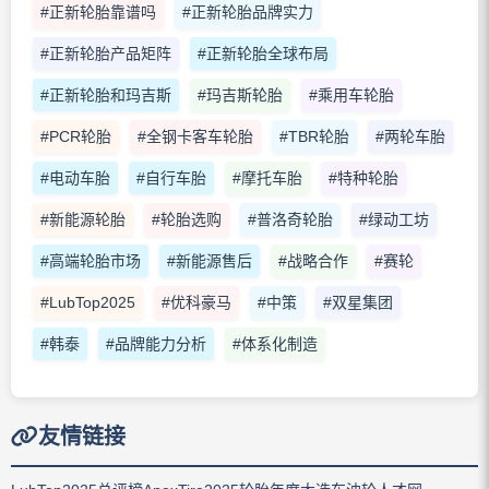
#正新轮胎靠谱吗
#正新轮胎品牌实力
#正新轮胎产品矩阵
#正新轮胎全球布局
#正新轮胎和玛吉斯
#玛吉斯轮胎
#乘用车轮胎
#PCR轮胎
#全钢卡客车轮胎
#TBR轮胎
#两轮车胎
#电动车胎
#自行车胎
#摩托车胎
#特种轮胎
#新能源轮胎
#轮胎选购
#普洛奇轮胎
#绿动工坊
#高端轮胎市场
#新能源售后
#战略合作
#赛轮
#LubTop2025
#优科豪马
#中策
#双星集团
#韩泰
#品牌能力分析
#体系化制造
友情链接