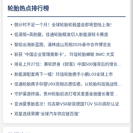
轮胎热点排行榜
倒计时不足一个月！全球轮胎轮毂盛会即将登陆上海！
低滚阻+高耐磨，佳通轮胎精准切入新能源轻卡赛道
智绘出海新蓝图，浦林成山亮相2026泰中合作博览会
斩获 “中国企业管理奥斯卡”， 玲珑轮胎蝉联 BMC 大奖
排名上升27位：赛轮跻身《财富》中国500强背后的增长逻辑
新能源配套再下一城！玲珑轮胎携手小鹏L03全球上市
佳通轮胎携手仰望U9X亮相古德伍德，以轮胎科技挑战性能边界
守护渠道终端，贵州轮胎前进灯塔关爱基金驰援长春受灾门店
亚洲夏季胎首次！玛吉斯VS6斩获德国TÜV SÜD高阶认证
双星连续荣膺“全球汽车供应链百强”