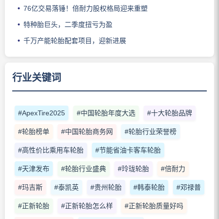
76亿交易落锤！倍耐力股权格局迎来重塑
特种胎巨头，二季度扭亏为盈
千万产能轮胎配套项目，迎新进展
行业关键词
#ApexTire2025
#中国轮胎年度大选
#十大轮胎品牌
#轮胎榜单
#中国轮胎商务网
#轮胎行业荣誉榜
#高性价比乘用车轮胎
#节能省油卡客车轮胎
#天津发布
#轮胎行业盛典
#玲珑轮胎
#倍耐力
#玛吉斯
#泰凯英
#贵州轮胎
#韩泰轮胎
#邓禄普
#正新轮胎
#正新轮胎怎么样
#正新轮胎质量好吗