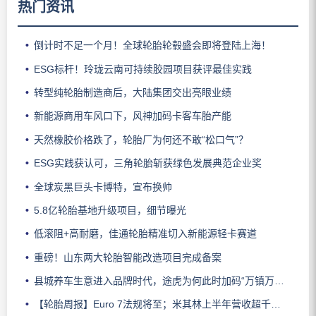
热门资讯
倒计时不足一个月！全球轮胎轮毂盛会即将登陆上海！
ESG标杆！玲珑云南可持续胶园项目获评最佳实践
转型纯轮胎制造商后，大陆集团交出亮眼业绩
新能源商用车风口下，风神加码卡客车胎产能
天然橡胶价格跌了，轮胎厂为何还不敢“松口气”？
ESG实践获认可，三角轮胎斩获绿色发展典范企业奖
全球炭黑巨头卡博特，宣布换帅
5.8亿轮胎基地升级项目，细节曝光
低滚阻+高耐磨，佳通轮胎精准切入新能源轻卡赛道
重磅！山东两大轮胎智能改造项目完成备案
县城养车生意进入品牌时代，途虎为何此时加码“万镇万店”？
【轮胎周报】Euro 7法规将至；米其林上半年营收超千亿；倍耐力上半年盈利稳增；龙星炭黑斩获欧洲近万吨订单