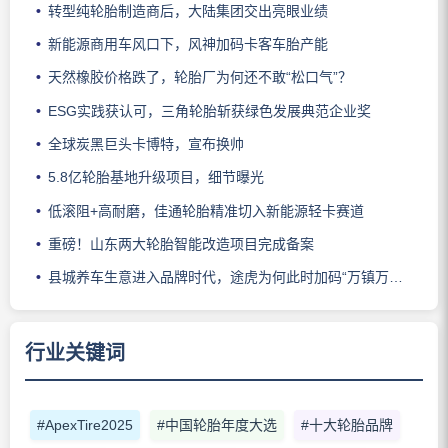
转型纯轮胎制造商后，大陆集团交出亮眼业绩
新能源商用车风口下，风神加码卡客车胎产能
天然橡胶价格跌了，轮胎厂为何还不敢“松口气”？
ESG实践获认可，三角轮胎斩获绿色发展典范企业奖
全球炭黑巨头卡博特，宣布换帅
5.8亿轮胎基地升级项目，细节曝光
低滚阻+高耐磨，佳通轮胎精准切入新能源轻卡赛道
重磅！山东两大轮胎智能改造项目完成备案
县城养车生意进入品牌时代，途虎为何此时加码“万镇万店”？
行业关键词
#ApexTire2025
#中国轮胎年度大选
#十大轮胎品牌