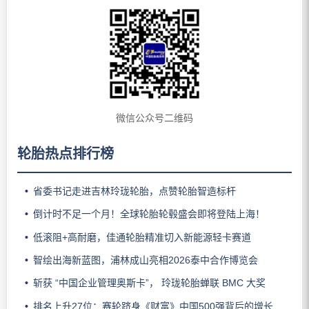
微信公众号二维码
轮胎热点排行榜
省委书记走进吉林玲珑轮胎，点赞轮胎智造标杆
倒计时不足一个月！全球轮胎轮毂盛会即将登陆上海！
低滚阻+高耐磨，佳通轮胎精准切入新能源轻卡赛道
智绘出海新蓝图，浦林成山亮相2026泰中合作博览会
斩获 “中国企业管理奥斯卡”， 玲珑轮胎蝉联 BMC 大奖
排名上升27位：赛轮跻身《财富》中国500强背后的增长逻辑