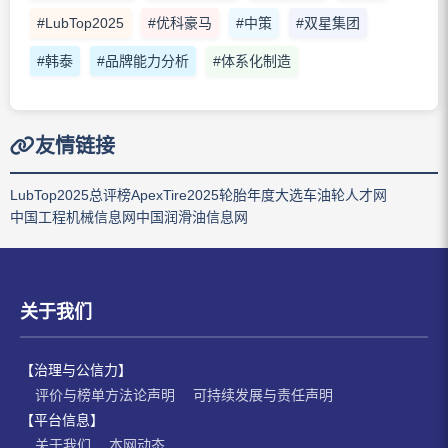
#LubTop2025
#优科豪马
#中策
#双星集团
#韩泰
#品牌能力分析
#体系化制造
友情链接
LubTop2025总评榜
ApexTire2025轮胎年度大选
车油轮人才网
中国工程机械信息网
中国润滑油信息网
关于我们
【治理与公信力】
评价与榜单方法论声明
可持续发展与责任声明
【平台信息】
关于我们
本网动态