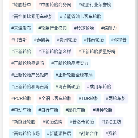
#轮胎榜单
#中国轮胎商务网
#轮胎行业荣誉榜
#高性价比乘用车轮胎
#节能省油卡客车轮胎
#天津发布
#轮胎行业盛典
#玲珑轮胎
#倍耐力
#玛吉斯
#泰凯英
#贵州轮胎
#韩泰轮胎
#邓禄普
#正新轮胎
#正新轮胎怎么样
#正新轮胎质量好吗
#正新轮胎靠谱吗
#正新轮胎品牌实力
#正新轮胎产品矩阵
#正新轮胎全球布局
#正新轮胎和玛吉斯
#玛吉斯轮胎
#乘用车轮胎
#PCR轮胎
#全钢卡客车轮胎
#TBR轮胎
#两轮车胎
#电动车胎
#自行车胎
#摩托车胎
#特种轮胎
#新能源轮胎
#轮胎选购
#普洛奇轮胎
#绿动工坊
#高端轮胎市场
#新能源售后
#战略合作
#赛轮