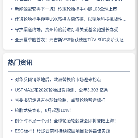
新能源配套再下一城！玲珑轮胎携手小鹏L03全球上市
佳通轮胎携手仰望U9X亮相古德伍德，以轮胎科技挑战性能边界
守护渠道终端，贵州轮胎前进灯塔关爱基金驰援长春受灾门店
亚洲夏季胎首次！玛吉斯VS6斩获德国TÜV SÜD高阶认证
热门资讯
对华反倾销落地后，欧洲替换胎市场迎来拐点
USTMA发布2026轮胎出货预测：全年3.303 亿条
省委书记走进吉林玲珑轮胎，点赞轮胎智造标杆
轮胎龙头宣布，8月起涨10%！
倒计时不足一个月！全球轮胎轮毂盛会即将登陆上海！
ESG标杆！玲珑云南可持续胶园项目获评最佳实践