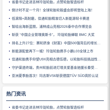
省委书记走进吉林玲珑轮胎，点赞轮胎智造标杆
倒计时不足一个月！全球轮胎轮毂盛会即将登陆上海！
低滚阻+高耐磨，佳通轮胎精准切入新能源轻卡赛道
智绘出海新蓝图，浦林成山亮相2026泰中合作博览会
斩获 “中国企业管理奥斯卡”， 玲珑轮胎蝉联 BMC 大奖
排名上升27位：赛轮跻身《财富》中国500强背后的增长逻辑
新能源配套再下一城！玲珑轮胎携手小鹏L03全球上市
佳通轮胎携手仰望U9X亮相古德伍德，以轮胎科技挑战性能边界
守护渠道终端，贵州轮胎前进灯塔关爱基金驰援长春受灾门店
亚洲夏季胎首次！玛吉斯VS6斩获德国TÜV SÜD高阶认证
热门资讯
省委书记走进吉林玲珑轮胎，点赞轮胎智造标杆