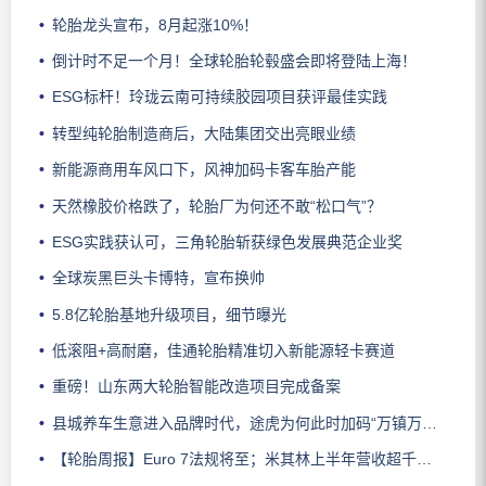
轮胎龙头宣布，8月起涨10%！
倒计时不足一个月！全球轮胎轮毂盛会即将登陆上海！
ESG标杆！玲珑云南可持续胶园项目获评最佳实践
转型纯轮胎制造商后，大陆集团交出亮眼业绩
新能源商用车风口下，风神加码卡客车胎产能
天然橡胶价格跌了，轮胎厂为何还不敢“松口气”？
ESG实践获认可，三角轮胎斩获绿色发展典范企业奖
全球炭黑巨头卡博特，宣布换帅
5.8亿轮胎基地升级项目，细节曝光
低滚阻+高耐磨，佳通轮胎精准切入新能源轻卡赛道
重磅！山东两大轮胎智能改造项目完成备案
县城养车生意进入品牌时代，途虎为何此时加码“万镇万店”？
【轮胎周报】Euro 7法规将至；米其林上半年营收超千亿；倍耐力上半年盈利稳增；龙星炭黑斩获欧洲近万吨订单