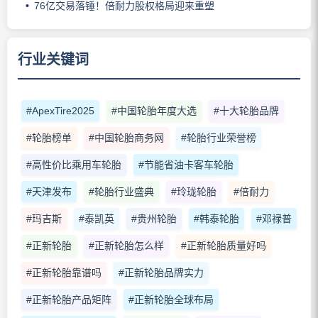
76亿交易落锤！倍耐力股权格局迎来重塑
行业关键词
#ApexTire2025
#中国轮胎年度大选
#十大轮胎品牌
#轮胎榜单
#中国轮胎商务网
#轮胎行业荣誉榜
#高性价比乘用车轮胎
#节能省油卡客车轮胎
#天津发布
#轮胎行业盛典
#玲珑轮胎
#倍耐力
#玛吉斯
#泰凯英
#贵州轮胎
#韩泰轮胎
#邓禄普
#正新轮胎
#正新轮胎怎么样
#正新轮胎质量好吗
#正新轮胎靠谱吗
#正新轮胎品牌实力
#正新轮胎产品矩阵
#正新轮胎全球布局