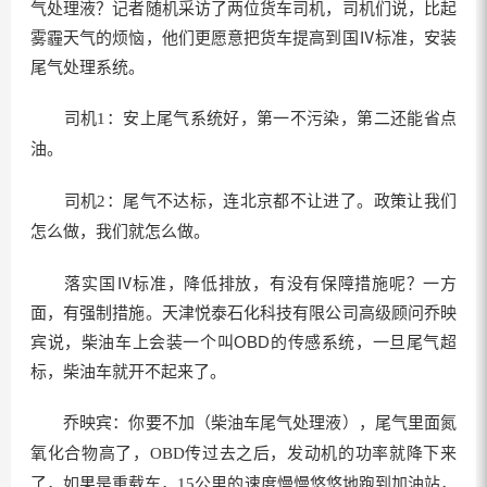
气处理液？记者随机采访了两位货车司机，司机们说，比起
雾霾天气的烦恼，他们更愿意把货车提高到国Ⅳ标准，安装
尾气处理系统。
司机1：安上尾气系统好，第一不污染，第二还能省点
油。
司机2：尾气不达标，连北京都不让进了。政策让我们
怎么做，我们就怎么做。
落实国Ⅳ标准，降低排放，有没有保障措施呢？一方
面，有强制措施。天津悦泰石化科技有限公司高级顾问乔映
宾说，柴油车上会装一个叫OBD的传感系统，一旦尾气超
标，柴油车就开不起来了。
乔映宾：你要不加（柴油车尾气处理液），尾气里面氮
氧化合物高了，OBD传过去之后，发动机的功率就降下来
了，如果是重载车，15公里的速度慢慢悠悠地跑到加油站，