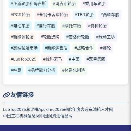
#正新轮胎和玛吉斯
#玛吉斯轮胎
#乘用车轮胎
#PCR轮胎
#全钢卡客车轮胎
#TBR轮胎
#两轮车胎
#电动车胎
#自行车胎
#摩托车胎
#特种轮胎
#新能源轮胎
#轮胎选购
#普洛奇轮胎
#绿动工坊
#高端轮胎市场
#新能源售后
#战略合作
#赛轮
#LubTop2025
#优科豪马
#中策
#双星集团
#韩泰
#品牌能力分析
#体系化制造
友情链接
LubTop2025总评榜
ApexTire2025轮胎年度大选
车油轮人才网
中国工程机械信息网
中国润滑油信息网