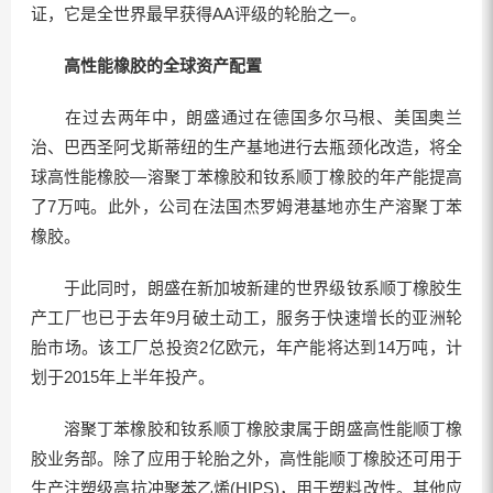
证，它是全世界最早获得AA评级的轮胎之一。
高性能橡胶的全球资产配置
在过去两年中，朗盛通过在德国多尔马根、美国奥兰
治、巴西圣阿戈斯蒂纽的生产基地进行去瓶颈化改造，将全
球高性能橡胶—溶聚丁苯橡胶和钕系顺丁橡胶的年产能提高
了7万吨。此外，公司在法国杰罗姆港基地亦生产溶聚丁苯
橡胶。
于此同时，朗盛在新加坡新建的世界级钕系顺丁橡胶生
产工厂也已于去年9月破土动工，服务于快速增长的亚洲轮
胎市场。该工厂总投资2亿欧元，年产能将达到14万吨，计
划于2015年上半年投产。
溶聚丁苯橡胶和钕系顺丁橡胶隶属于朗盛高性能顺丁橡
胶业务部。除了应用于轮胎之外，高性能顺丁橡胶还可用于
生产注塑级高抗冲聚苯乙烯(HIPS)，用于塑料改性。其他应