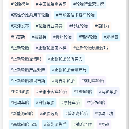
#轮胎榜单
#中国轮胎商务网
#轮胎行业荣誉榜
#高性价比乘用车轮胎
#节能省油卡客车轮胎
#天津发布
#轮胎行业盛典
#玲珑轮胎
#倍耐力
#玛吉斯
#泰凯英
#贵州轮胎
#韩泰轮胎
#邓禄普
#正新轮胎
#正新轮胎怎么样
#正新轮胎质量好吗
#正新轮胎靠谱吗
#正新轮胎品牌实力
#正新轮胎产品矩阵
#正新轮胎全球布局
#正新轮胎和玛吉斯
#玛吉斯轮胎
#乘用车轮胎
#PCR轮胎
#全钢卡客车轮胎
#TBR轮胎
#两轮车胎
#电动车胎
#自行车胎
#摩托车胎
#特种轮胎
#新能源轮胎
#轮胎选购
#普洛奇轮胎
#绿动工坊
#高端轮胎市场
#新能源售后
#战略合作
#赛轮