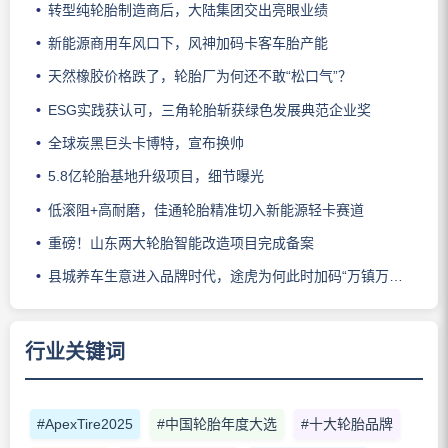
转型纯轮胎制造商后，大陆集团交出亮眼业绩
新能源商用车风口下，风神加码卡客车胎产能
天然橡胶价格跌了，轮胎厂为何还不敢“松口气”？
ESG实践获认可，三角轮胎斩获绿色发展典范企业奖
全球炭黑巨头卡博特，宣布换帅
5.8亿轮胎基地升级项目，细节曝光
低滚阻+高耐磨，佳通轮胎精准切入新能源轻卡赛道
重磅！山东两大轮胎智能改造项目完成备案
县城养车生意进入品牌时代，途虎为何此时加码“万镇万店”？
行业关键词
#ApexTire2025
#中国轮胎年度大选
#十大轮胎品牌