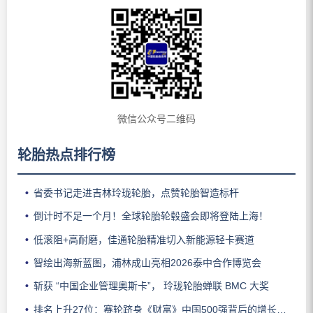
微信公众号二维码
轮胎热点排行榜
省委书记走进吉林玲珑轮胎，点赞轮胎智造标杆
倒计时不足一个月！全球轮胎轮毂盛会即将登陆上海！
低滚阻+高耐磨，佳通轮胎精准切入新能源轻卡赛道
智绘出海新蓝图，浦林成山亮相2026泰中合作博览会
斩获 “中国企业管理奥斯卡”， 玲珑轮胎蝉联 BMC 大奖
排名上升27位：赛轮跻身《财富》中国500强背后的增长逻辑