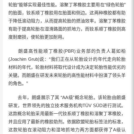
轮胎”能够实现最佳性能。溶聚丁苯橡胶主要用在“绿色轮胎”
的胎面，钕系顺丁橡胶用在胎面和侧边。这两种橡胶都有助
于降低滚动阻力，从而提高轮胎的燃油效率。溶聚丁苯橡胶
有助于提高轮胎在湿滑路面的抓地力，而钕系顺丁橡胶则高
度耐磨损，使轮胎更加耐用。
朗盛高性能顺丁橡胶(PBR)业务部的负责人葛如柏
(Joachim Grub)说：“我们正在从轮胎设计的年代走向轮胎
材料的年代，轮胎材料将取代设计成为决定轮胎性能优劣的
关键。而朗盛在研发未来轮胎的高性能材料中扮演了领头羊
的角色。”
去年，朗盛展示了其 “AA级”概念轮胎。该轮胎由朗盛
研发，世界领先的独立技术服务机构TÜV SÜD进行测试。
这款概念轮胎采用最新一代钕系顺丁橡胶和溶聚丁苯橡胶，
并且应用了最新的橡胶助剂。依据欧盟轮胎标签法的标准，
这款轮胎在滚动阻力和湿地抓地力两方面都获得了A级认