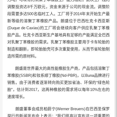
调整投资达8千万欧元，资金来源于公司的现金流。调整阶
段需要多达500名临时工人。工厂将于2014年末开始生产最
新等级的溶聚丁苯橡胶产品。朗盛位于巴西杜克卡西亚斯
(Duque de Caxias)的工厂将会继续向客户供应乳聚丁苯橡
胶产品。杜克卡西亚斯生产基地具有足够的产能满足全巴西
对乳聚丁苯橡胶的需求。乳聚丁苯橡胶主要用于卡车轮胎的
制造和翻新，即轮胎胎壳可多次重复使用，从而节省轮胎制
造所需的原材料。
朗盛是世界最大的高性能橡胶生产商，产品包括溶聚丁
苯橡胶(SSBR)和钕系顺丁橡胶(Nd-PBR)，以Buna品牌进行
销售。由于消费者逐渐转向购买更加省油、环保的“绿色轮
胎”，估计到2017，这两种橡胶的需求将以每年10%左右的
速度增长。
朗盛董事会成员柏蔚宁(Werner Breuers)在巴西圣保罗
举行的新闻发布会上表示：“我们很高兴宣布这一项重要的