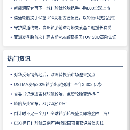
新能源配套再下一城！玲珑轮胎携手小鹏L03全球上市
佳通轮胎携手仰望U9X亮相古德伍德，以轮胎科技挑战性能边界
守护渠道终端，贵州轮胎前进灯塔关爱基金驰援长春受灾门店
亚洲夏季胎首次！玛吉斯VS6斩获德国TÜV SÜD高阶认证
热门资讯
对华反倾销落地后，欧洲替换胎市场迎来拐点
USTMA发布2026轮胎出货预测：全年3.303 亿条
省委书记走进吉林玲珑轮胎，点赞轮胎智造标杆
轮胎龙头宣布，8月起涨10%！
倒计时不足一个月！全球轮胎轮毂盛会即将登陆上海！
ESG标杆！玲珑云南可持续胶园项目获评最佳实践