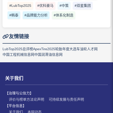
#LubTop2025
#优科豪马
#中策
#双星集团
#韩泰
#品牌能力分析
#体系化制造
友情链接
LubTop2025总评榜
ApexTire2025轮胎年度大选
车油轮人才网
中国工程机械信息网
中国润滑油信息网
关于我们
【治理与公信力】
评价与榜单方法论声明
可持续发展与责任声明
【平台信息】
关于我们
本网动态