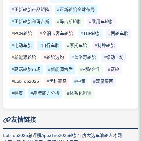
#正新轮胎产品矩阵
#正新轮胎全球布局
#正新轮胎和玛吉斯
#玛吉斯轮胎
#乘用车轮胎
#PCR轮胎
#全钢卡客车轮胎
#TBR轮胎
#两轮车胎
#电动车胎
#自行车胎
#摩托车胎
#特种轮胎
#新能源轮胎
#轮胎选购
#普洛奇轮胎
#绿动工坊
#高端轮胎市场
#新能源售后
#战略合作
#赛轮
#LubTop2025
#优科豪马
#中策
#双星集团
#韩泰
#品牌能力分析
#体系化制造
友情链接
LubTop2025总评榜
ApexTire2025轮胎年度大选
车油轮人才网