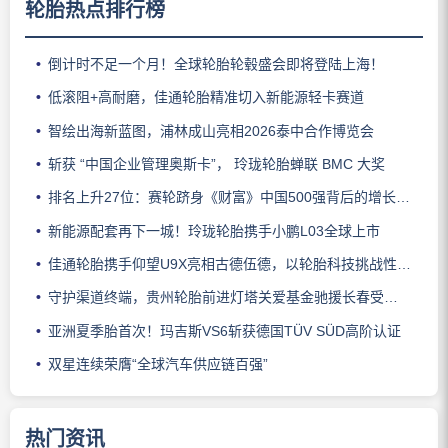
轮胎热点排行榜
倒计时不足一个月！全球轮胎轮毂盛会即将登陆上海！
低滚阻+高耐磨，佳通轮胎精准切入新能源轻卡赛道
智绘出海新蓝图，浦林成山亮相2026泰中合作博览会
斩获 “中国企业管理奥斯卡”， 玲珑轮胎蝉联 BMC 大奖
排名上升27位：赛轮跻身《财富》中国500强背后的增长逻辑
新能源配套再下一城！玲珑轮胎携手小鹏L03全球上市
佳通轮胎携手仰望U9X亮相古德伍德，以轮胎科技挑战性能边界
守护渠道终端，贵州轮胎前进灯塔关爱基金驰援长春受灾门店
亚洲夏季胎首次！玛吉斯VS6斩获德国TÜV SÜD高阶认证
双星连续荣膺“全球汽车供应链百强”
热门资讯