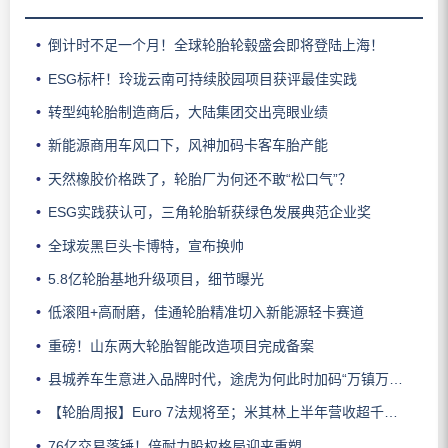
倒计时不足一个月！全球轮胎轮毂盛会即将登陆上海！
ESG标杆！玲珑云南可持续胶园项目获评最佳实践
转型纯轮胎制造商后，大陆集团交出亮眼业绩
新能源商用车风口下，风神加码卡客车胎产能
天然橡胶价格跌了，轮胎厂为何还不敢“松口气”？
ESG实践获认可，三角轮胎斩获绿色发展典范企业奖
全球炭黑巨头卡博特，宣布换帅
5.8亿轮胎基地升级项目，细节曝光
低滚阻+高耐磨，佳通轮胎精准切入新能源轻卡赛道
重磅！山东两大轮胎智能改造项目完成备案
县城养车生意进入品牌时代，途虎为何此时加码“万镇万店”？
【轮胎周报】Euro 7法规将至；米其林上半年营收超千亿；倍耐力上半年盈利稳增；龙星炭黑斩获欧洲近万吨订单
76亿交易落锤！倍耐力股权格局迎来重塑