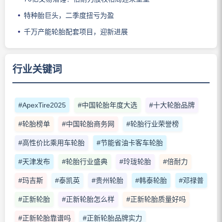
特种胎巨头，二季度扭亏为盈
千万产能轮胎配套项目，迎新进展
行业关键词
#ApexTire2025
#中国轮胎年度大选
#十大轮胎品牌
#轮胎榜单
#中国轮胎商务网
#轮胎行业荣誉榜
#高性价比乘用车轮胎
#节能省油卡客车轮胎
#天津发布
#轮胎行业盛典
#玲珑轮胎
#倍耐力
#玛吉斯
#泰凯英
#贵州轮胎
#韩泰轮胎
#邓禄普
#正新轮胎
#正新轮胎怎么样
#正新轮胎质量好吗
#正新轮胎靠谱吗
#正新轮胎品牌实力