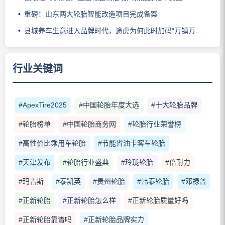
重磅！山东两大轮胎智能改造项目完成备案
县城养车生意进入品牌时代，途虎为何此时加码“万镇万店”？
行业关键词
#ApexTire2025
#中国轮胎年度大选
#十大轮胎品牌
#轮胎榜单
#中国轮胎商务网
#轮胎行业荣誉榜
#高性价比乘用车轮胎
#节能省油卡客车轮胎
#天津发布
#轮胎行业盛典
#玲珑轮胎
#倍耐力
#玛吉斯
#泰凯英
#贵州轮胎
#韩泰轮胎
#邓禄普
#正新轮胎
#正新轮胎怎么样
#正新轮胎质量好吗
#正新轮胎靠谱吗
#正新轮胎品牌实力