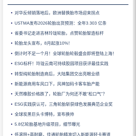
对华反倾销落地后，欧洲替换胎市场迎来拐点
USTMA发布2026轮胎出货预测：全年3.303 亿条
省委书记走进吉林玲珑轮胎，点赞轮胎智造标杆
轮胎龙头宣布，8月起涨10%！
倒计时不足一个月！全球轮胎轮毂盛会即将登陆上海！
ESG标杆！玲珑云南可持续胶园项目获评最佳实践
转型纯轮胎制造商后，大陆集团交出亮眼业绩
新能源商用车风口下，风神加码卡客车胎产能
天然橡胶价格跌了，轮胎厂为何还不敢“松口气”？
ESG实践获认可，三角轮胎斩获绿色发展典范企业奖
全球炭黑巨头卡博特，宣布换帅
5.8亿轮胎基地升级项目，细节曝光
低滚阻+高耐磨，佳通轮胎精准切入新能源轻卡赛道