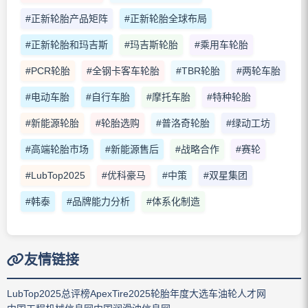
#正新轮胎产品矩阵
#正新轮胎全球布局
#正新轮胎和玛吉斯
#玛吉斯轮胎
#乘用车轮胎
#PCR轮胎
#全钢卡客车轮胎
#TBR轮胎
#两轮车胎
#电动车胎
#自行车胎
#摩托车胎
#特种轮胎
#新能源轮胎
#轮胎选购
#普洛奇轮胎
#绿动工坊
#高端轮胎市场
#新能源售后
#战略合作
#赛轮
#LubTop2025
#优科豪马
#中策
#双星集团
#韩泰
#品牌能力分析
#体系化制造
友情链接
LubTop2025总评榜
ApexTire2025轮胎年度大选
车油轮人才网