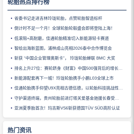
轮胎热点排行榜
省委书记走进吉林玲珑轮胎，点赞轮胎智造标杆
倒计时不足一个月！全球轮胎轮毂盛会即将登陆上海！
低滚阻+高耐磨，佳通轮胎精准切入新能源轻卡赛道
智绘出海新蓝图，浦林成山亮相2026泰中合作博览会
斩获 “中国企业管理奥斯卡”， 玲珑轮胎蝉联 BMC 大奖
排名上升27位：赛轮跻身《财富》中国500强背后的增长逻辑
新能源配套再下一城！玲珑轮胎携手小鹏L03全球上市
佳通轮胎携手仰望U9X亮相古德伍德，以轮胎科技挑战性能边界
守护渠道终端，贵州轮胎前进灯塔关爱基金驰援长春受灾门店
亚洲夏季胎首次！玛吉斯VS6斩获德国TÜV SÜD高阶认证
热门资讯