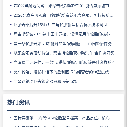
700公里藏地试驾：邓禄普敢越客R/T 01 能否兼顾城市与越野？
2026北京车展观察 | 玲珑轮胎高端配套亮眼，阿特拉斯助力智界V9领跑豪华MPV市场
巨胎寿命提升15%+！三角轮胎新型粘合防护技术问世
玛吉斯配套2025款丰田卡罗拉，读懂家用车轮胎的核心密码
当一条轮胎开始回答“能源转型”的问题——中国轮胎商务网解读赛轮全新一代商用车轮胎发布
以配套服务驱动价值，玛吉斯轮胎获小鹏汽车“合作协同奖”
当消费回归理性，一款“买得值”的家用胎应该是什么样的？
叉车轮胎：增长神话下的盈利困境与经营者的转型焦虑
非公路轮胎巨头锁定欧洲和南美市场
热门资讯
固特异鹰驰F1六代SUV轮胎型号档案：产品定位、核心技术、适用车型与使用场景