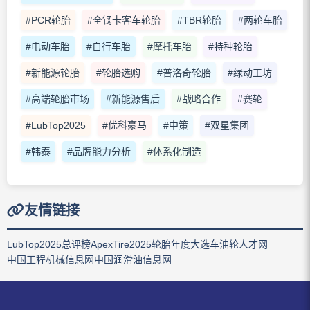
#PCR轮胎
#全钢卡客车轮胎
#TBR轮胎
#两轮车胎
#电动车胎
#自行车胎
#摩托车胎
#特种轮胎
#新能源轮胎
#轮胎选购
#普洛奇轮胎
#绿动工坊
#高端轮胎市场
#新能源售后
#战略合作
#赛轮
#LubTop2025
#优科豪马
#中策
#双星集团
#韩泰
#品牌能力分析
#体系化制造
友情链接
LubTop2025总评榜
ApexTire2025轮胎年度大选
车油轮人才网
中国工程机械信息网
中国润滑油信息网