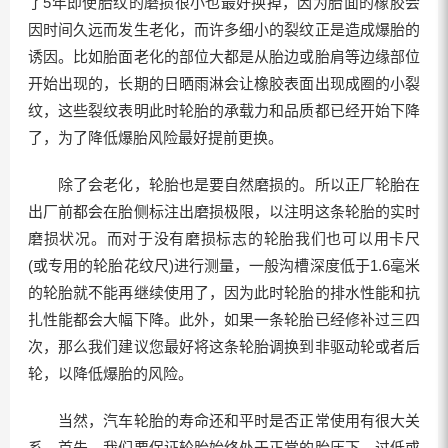
了5年即使胎纹的磨损很小也最好换掉，因为胎面的橡胶会
因时间久远而发生老化，而许多细小的裂纹正是造成爆胎的
诱因。比如胎面老化的部位大都是从胎边或胎肩等边缘部位
开始出现的，长期的日晒雨淋会让橡胶表面出现成圈的小裂
纹，这些裂纹表明此时轮胎的承载力和品质都已经开始下降
了，为了降低爆胎风险最好提前更换。
除了会老化，轮胎也是要自然磨损的。所以正厂轮胎在
出厂前都会在胎侧标注出磨损极限，以注明这条轮胎的实时
磨损状况。而对于没有磨损标志的轮胎我们也可以用卡尺
(或专用的轮胎花纹尺)进行测量，一般沟槽深度低于1.6毫米
的轮胎就不能再继续使用了，因为此时轮胎的排水性能和抗
扎性能都会大幅下降。此外，如果一条轮胎已经修补过三四
次，那么我们建议您最好将这条轮胎调换到非驱动轮或者后
轮，以降低爆胎的风险。
当然，汽车轮胎的寿命还和平时是否正常使用有很大关
系。首先，我们要保证轮胎始终处于正常的胎压下，过低或