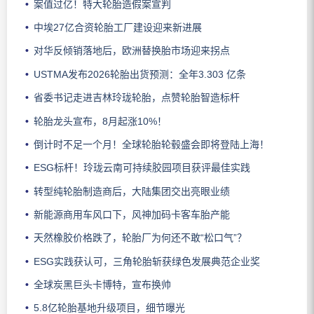
案值过亿！特大轮胎造假案宣判
中埃27亿合资轮胎工厂建设迎来新进展
对华反倾销落地后，欧洲替换胎市场迎来拐点
USTMA发布2026轮胎出货预测：全年3.303 亿条
省委书记走进吉林玲珑轮胎，点赞轮胎智造标杆
轮胎龙头宣布，8月起涨10%！
倒计时不足一个月！全球轮胎轮毂盛会即将登陆上海！
ESG标杆！玲珑云南可持续胶园项目获评最佳实践
转型纯轮胎制造商后，大陆集团交出亮眼业绩
新能源商用车风口下，风神加码卡客车胎产能
天然橡胶价格跌了，轮胎厂为何还不敢“松口气”？
ESG实践获认可，三角轮胎斩获绿色发展典范企业奖
全球炭黑巨头卡博特，宣布换帅
5.8亿轮胎基地升级项目，细节曝光