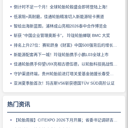
倒计时不足一个月！全球轮胎轮毂盛会即将登陆上海！
低滚阻+高耐磨，佳通轮胎精准切入新能源轻卡赛道
智绘出海新蓝图，浦林成山亮相2026泰中合作博览会
斩获 “中国企业管理奥斯卡”， 玲珑轮胎蝉联 BMC 大奖
排名上升27位：赛轮跻身《财富》中国500强背后的增长逻辑
新能源配套再下一城！玲珑轮胎携手小鹏L03全球上市
佳通轮胎携手仰望U9X亮相古德伍德，以轮胎科技挑战性能边界
守护渠道终端，贵州轮胎前进灯塔关爱基金驰援长春受灾门店
亚洲夏季胎首次！玛吉斯VS6斩获德国TÜV SÜD高阶认证
热门资讯
【轮胎周报】CITEXPO 2026下月开展；省委书记调研吉林玲珑；佳通推出新能源轻卡轮胎；三角轮胎斩获大奖；中策宣布涨价