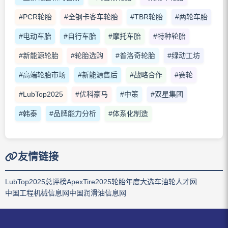
#PCR轮胎
#全钢卡客车轮胎
#TBR轮胎
#两轮车胎
#电动车胎
#自行车胎
#摩托车胎
#特种轮胎
#新能源轮胎
#轮胎选购
#普洛奇轮胎
#绿动工坊
#高端轮胎市场
#新能源售后
#战略合作
#赛轮
#LubTop2025
#优科豪马
#中策
#双星集团
#韩泰
#品牌能力分析
#体系化制造
友情链接
LubTop2025总评榜
ApexTire2025轮胎年度大选
车油轮人才网
中国工程机械信息网
中国润滑油信息网