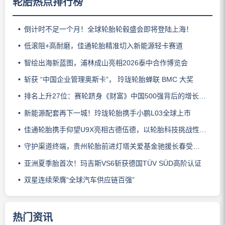
轮胎热点排行榜
倒计时不足一个月！全球轮胎轮毂盛会即将登陆上海！
低滚阻+高耐磨，佳通轮胎精准切入新能源轻卡赛道
智绘出海新蓝图，浦林成山亮相2026泰中合作博览会
斩获 “中国企业管理奥斯卡”， 玲珑轮胎蝉联 BMC 大奖
排名上升27位：赛轮跻身《财富》中国500强背后的增长逻辑
新能源配套再下一城！玲珑轮胎携手小鹏L03全球上市
佳通轮胎携手仰望U9X亮相古德伍德，以轮胎科技挑战性能边界
守护渠道终端，贵州轮胎前进灯塔关爱基金驰援长春受灾门店
亚洲夏季胎首次！玛吉斯VS6斩获德国TÜV SÜD高阶认证
双星连续荣膺“全球汽车供应链百强”
热门资讯