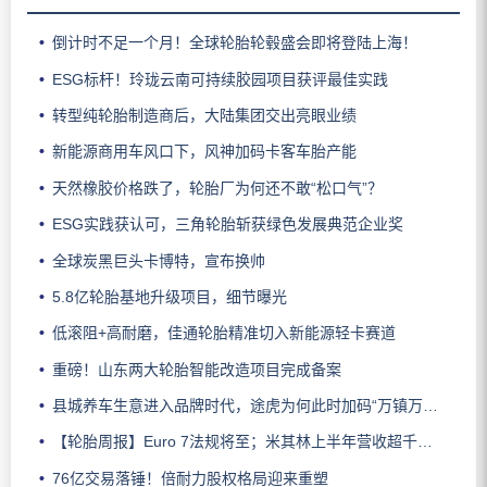
倒计时不足一个月！全球轮胎轮毂盛会即将登陆上海！
ESG标杆！玲珑云南可持续胶园项目获评最佳实践
转型纯轮胎制造商后，大陆集团交出亮眼业绩
新能源商用车风口下，风神加码卡客车胎产能
天然橡胶价格跌了，轮胎厂为何还不敢“松口气”？
ESG实践获认可，三角轮胎斩获绿色发展典范企业奖
全球炭黑巨头卡博特，宣布换帅
5.8亿轮胎基地升级项目，细节曝光
低滚阻+高耐磨，佳通轮胎精准切入新能源轻卡赛道
重磅！山东两大轮胎智能改造项目完成备案
县城养车生意进入品牌时代，途虎为何此时加码“万镇万店”？
【轮胎周报】Euro 7法规将至；米其林上半年营收超千亿；倍耐力上半年盈利稳增；龙星炭黑斩获欧洲近万吨订单
76亿交易落锤！倍耐力股权格局迎来重塑