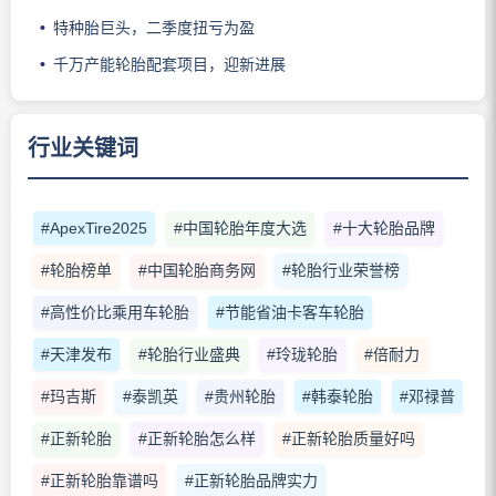
特种胎巨头，二季度扭亏为盈
千万产能轮胎配套项目，迎新进展
行业关键词
#ApexTire2025
#中国轮胎年度大选
#十大轮胎品牌
#轮胎榜单
#中国轮胎商务网
#轮胎行业荣誉榜
#高性价比乘用车轮胎
#节能省油卡客车轮胎
#天津发布
#轮胎行业盛典
#玲珑轮胎
#倍耐力
#玛吉斯
#泰凯英
#贵州轮胎
#韩泰轮胎
#邓禄普
#正新轮胎
#正新轮胎怎么样
#正新轮胎质量好吗
#正新轮胎靠谱吗
#正新轮胎品牌实力