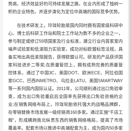
势高、经济效益好的可持续发展之路，在业内形成了独树一
帜的企业特色，并逐步演化为定位中高端的国际竞争优势。
在技术研发上，玲珑轮胎是国内同时拥有国家级科研中
心、博士后科研工作站和院士工作站为数不多的企业之一，
参与制定或修订59项国家及行业标准，建立行业内首家室内
噪声试验室和低滚阻力实验室，成功对标欧盟标签法规，具
备实地出具低滚阻报告，获得欧盟认可。研发的产品获评国
家科技进步二等奖;在质量管控上，拥有成熟完善的质量管
控体系，通过了中国3C、美国DOT、欧洲ECE、阿拉伯国
家GCC、巴西INMETRO、乌拉圭LATU、美国SMARTWAY
等一系列国内国际认证。2011年，公司顺利通过出口免验审
查，成为出口免验重启后全国率先获得出口免验资格的企
业;在销售网络布局上，玲珑轮胎依托强大的战略品牌群，
在零销替换市场发展一级经销商160多家。通过实施“千店工
程”，形成横跨南北纵贯东西的销售网络格局，提高了市场
覆盖率。配套市场以推进中高端配套为主，成为国内50多家