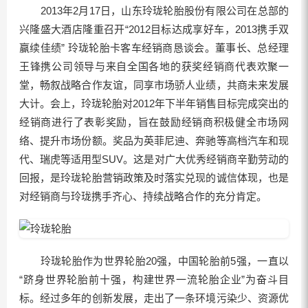
2013年2月17日，山东玲珑轮胎股份有限公司在总部的
兴隆盛大酒店隆重召开“2012目标达成享好车，2013携手双
赢续佳绩” 玲珑轮胎卡客车经销商恳谈会。董事长、总经理
王锋携公司领导与来自全国各地的获奖经销商代表欢聚一
堂，畅叙战略合作友谊，同享市场骄人业绩，共商未来发展
大计。会上，玲珑轮胎对2012年下半年销售目标完成突出的
经销商进行了表彰奖励，旨在鼓励经销商积极健全市场网
络、提升市场份额。奖品为英菲尼迪、奔驰等高档汽车和现
代、瑞虎等适用型SUV。这是对广大优秀经销商辛勤劳动的
回报，是玲珑轮胎营销政策及时落实兑现的诚信体现，也是
对经销商与玲珑携手齐心、持续战略合作的充分肯定。
玲珑轮胎作为世界轮胎20强，中国轮胎前5强，一直以
“跻身世界轮胎前十强，构建世界一流轮胎企业”为奋斗目
标。经过多年的创新发展，走出了一条环境污染少、资源优