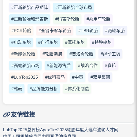
#正新轮胎产品矩阵
#正新轮胎全球布局
#正新轮胎和玛吉斯
#玛吉斯轮胎
#乘用车轮胎
#PCR轮胎
#全钢卡客车轮胎
#TBR轮胎
#两轮车胎
#电动车胎
#自行车胎
#摩托车胎
#特种轮胎
#新能源轮胎
#轮胎选购
#普洛奇轮胎
#绿动工坊
#高端轮胎市场
#新能源售后
#战略合作
#赛轮
#LubTop2025
#优科豪马
#中策
#双星集团
#韩泰
#品牌能力分析
#体系化制造
友情链接
LubTop2025总评榜
ApexTire2025轮胎年度大选
车油轮人才网
中国工程机械信息网
中国润滑油信息网