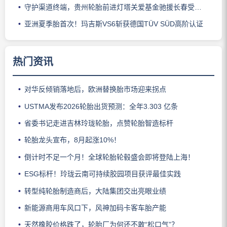
守护渠道终端，贵州轮胎前进灯塔关爱基金驰援长春受灾门店
亚洲夏季胎首次！玛吉斯VS6斩获德国TÜV SÜD高阶认证
热门资讯
对华反倾销落地后，欧洲替换胎市场迎来拐点
USTMA发布2026轮胎出货预测：全年3.303 亿条
省委书记走进吉林玲珑轮胎，点赞轮胎智造标杆
轮胎龙头宣布，8月起涨10%！
倒计时不足一个月！全球轮胎轮毂盛会即将登陆上海！
ESG标杆！玲珑云南可持续胶园项目获评最佳实践
转型纯轮胎制造商后，大陆集团交出亮眼业绩
新能源商用车风口下，风神加码卡客车胎产能
天然橡胶价格跌了，轮胎厂为何还不敢“松口气”？