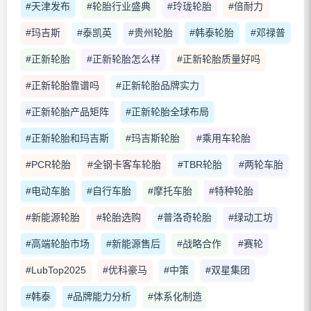
#天津发布
#轮胎行业盛典
#玲珑轮胎
#倍耐力
#玛吉斯
#泰凯英
#贵州轮胎
#韩泰轮胎
#邓禄普
#正新轮胎
#正新轮胎怎么样
#正新轮胎质量好吗
#正新轮胎靠谱吗
#正新轮胎品牌实力
#正新轮胎产品矩阵
#正新轮胎全球布局
#正新轮胎和玛吉斯
#玛吉斯轮胎
#乘用车轮胎
#PCR轮胎
#全钢卡客车轮胎
#TBR轮胎
#两轮车胎
#电动车胎
#自行车胎
#摩托车胎
#特种轮胎
#新能源轮胎
#轮胎选购
#普洛奇轮胎
#绿动工坊
#高端轮胎市场
#新能源售后
#战略合作
#赛轮
#LubTop2025
#优科豪马
#中策
#双星集团
#韩泰
#品牌能力分析
#体系化制造