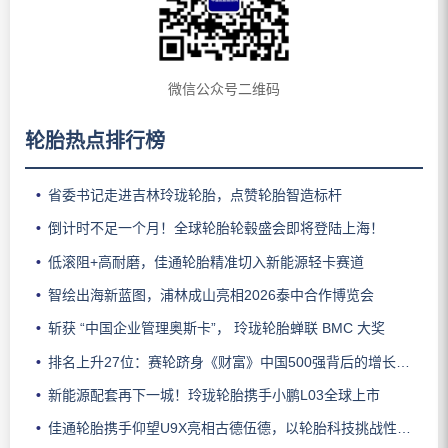
微信公众号二维码
轮胎热点排行榜
省委书记走进吉林玲珑轮胎，点赞轮胎智造标杆
倒计时不足一个月！全球轮胎轮毂盛会即将登陆上海！
低滚阻+高耐磨，佳通轮胎精准切入新能源轻卡赛道
智绘出海新蓝图，浦林成山亮相2026泰中合作博览会
斩获 “中国企业管理奥斯卡”， 玲珑轮胎蝉联 BMC 大奖
排名上升27位：赛轮跻身《财富》中国500强背后的增长逻辑
新能源配套再下一城！玲珑轮胎携手小鹏L03全球上市
佳通轮胎携手仰望U9X亮相古德伍德，以轮胎科技挑战性能边界