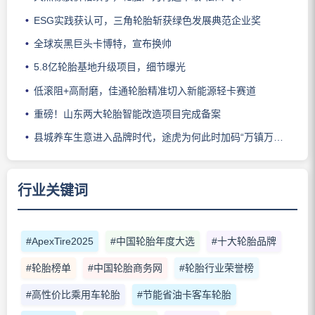
ESG实践获认可，三角轮胎斩获绿色发展典范企业奖
全球炭黑巨头卡博特，宣布换帅
5.8亿轮胎基地升级项目，细节曝光
低滚阻+高耐磨，佳通轮胎精准切入新能源轻卡赛道
重磅！山东两大轮胎智能改造项目完成备案
县城养车生意进入品牌时代，途虎为何此时加码“万镇万店”？
行业关键词
#ApexTire2025
#中国轮胎年度大选
#十大轮胎品牌
#轮胎榜单
#中国轮胎商务网
#轮胎行业荣誉榜
#高性价比乘用车轮胎
#节能省油卡客车轮胎