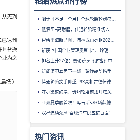
轮胎热点排行榜
，从无到
倒计时不足一个月！全球轮胎轮毂盛会即将登陆上海！
低滚阻+高耐磨，佳通轮胎精准切入新能源轻卡赛道
智绘出海新蓝图，浦林成山亮相2026泰中合作博览会
年已达到
并且替换
斩获 “中国企业管理奥斯卡”， 玲珑轮胎蝉联 BMC 大奖
企业为之
排名上升27位：赛轮跻身《财富》中国500强背后的增长逻辑
新能源配套再下一城！玲珑轮胎携手小鹏L03全球上市
晨报 ）
佳通轮胎携手仰望U9X亮相古德伍德，以轮胎科技挑战性能边界
守护渠道终端，贵州轮胎前进灯塔关爱基金驰援长春受灾门店
亚洲夏季胎首次！玛吉斯VS6斩获德国TÜV SÜD高阶认证
双星连续荣膺“全球汽车供应链百强”
热门资讯