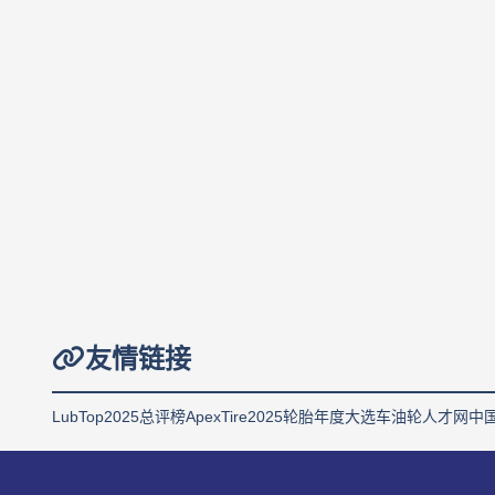
友情链接
LubTop2025总评榜
ApexTire2025轮胎年度大选
车油轮人才网
中