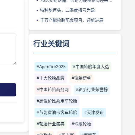
76亿交易落锤！倍耐力股权格局迎来重塑
特种胎巨头，二季度扭亏为盈
千万产能轮胎配套项目，迎新进展
行业关键词
#ApexTire2025
#中国轮胎年度大选
#十大轮胎品牌
#轮胎榜单
#中国轮胎商务网
#轮胎行业荣誉榜
#高性价比乘用车轮胎
#节能省油卡客车轮胎
#天津发布
#轮胎行业盛典
#玲珑轮胎