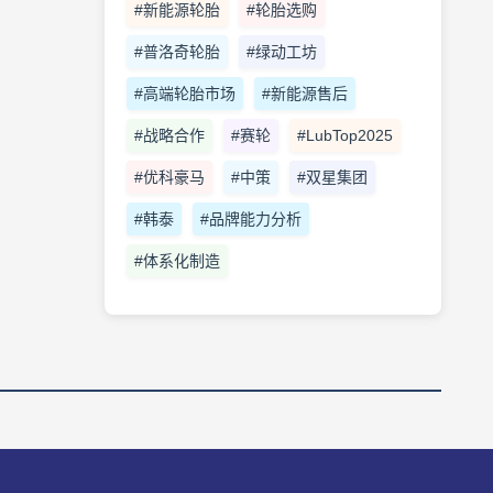
#新能源轮胎
#轮胎选购
#普洛奇轮胎
#绿动工坊
#高端轮胎市场
#新能源售后
#战略合作
#赛轮
#LubTop2025
#优科豪马
#中策
#双星集团
#韩泰
#品牌能力分析
#体系化制造