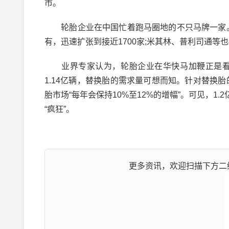
市。
轮胎企业在中国忙着跑马圈地的不只马牌一家。据
有，迅速扩张到接近1700家;米其林、普利司通
业界专家认为，轮胎企业在华快马加鞭正是看中
1.14亿辆，替换胎的需求量可想而知。针对替换
胎市场“每年会保持10%至12%的增幅”。可见，
“疯狂”。
更多资讯，欢迎扫描下方二维