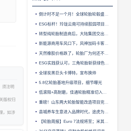
倒计时不足一个月！全球轮胎轮毂盛会即将登陆上海！
ESG标杆！玲珑云南可持续胶园项目获评最佳实践
转型纯轮胎制造商后，大陆集团交出亮眼业绩
新能源商用车风口下，风神加码卡客车胎产能
天然橡胶价格跌了，轮胎厂为何还不敢“松口气”？
ESG实践获认可，三角轮胎斩获绿色发展典范企业奖
全球炭黑巨头卡博特，宣布换帅
5.8亿轮胎基地升级项目，细节曝光
，须注明
低滚阻+高耐磨，佳通轮胎精准切入新能源轻卡赛道
关版权归
重磅！山东两大轮胎智能改造项目完成备案
县城养车生意进入品牌时代，途虎为何此时加码“万镇万店”？
理，如涉
【轮胎周报】Euro 7法规将至；米其林上半年营收超千亿；倍耐力上半年盈利稳增；龙星炭黑斩获欧洲近万吨订单