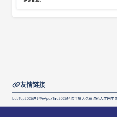
评论记录：
友情链接
LubTop2025总评榜
ApexTire2025轮胎年度大选
车油轮人才网
中