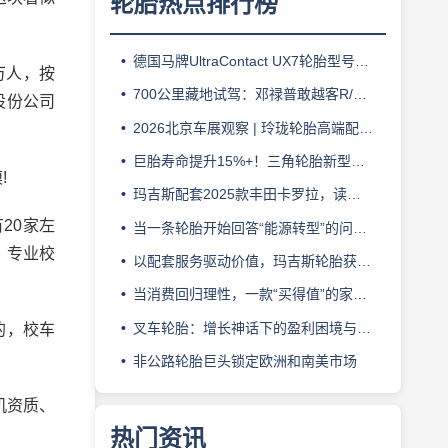
轮胎热点排行榜
德国马牌UltraContact UX7轮胎型号档案：产品定位、核心技术、适用车型与使用场景
万人，按
700公里藏地试驾：邓禄普敢越客R/T 01 能否兼顾城市与越野？
股份公司
2026北京车展观察 | 玲珑轮胎高端配套亮眼，阿特拉斯助力智界V9领跑豪华MPV市场
巨胎寿命提升15%+！三角轮胎新型粘合防护技术问世
!
玛吉斯配套2025款丰田卡罗拉，读懂家用车轮胎的核心密码
20家左
当一条轮胎开始回答“能源转型”的问题——中国轮胎商务网解读赛轮全新一代商用车轮胎发布
，专业校
以配套服务驱动价值，玛吉斯轮胎获小鹏汽车“合作协同奖”
当消费回归理性，一款“买得值”的家用胎应该是什么样的？
叉车轮胎：增长神话下的盈利困境与经营者的转型焦虑
的，校车
非公路轮胎巨头锁定欧洲和南美市场
机资质、
热门资讯