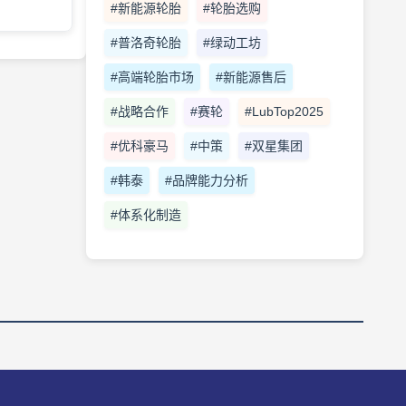
#新能源轮胎
#轮胎选购
#普洛奇轮胎
#绿动工坊
#高端轮胎市场
#新能源售后
#战略合作
#赛轮
#LubTop2025
#优科豪马
#中策
#双星集团
#韩泰
#品牌能力分析
#体系化制造