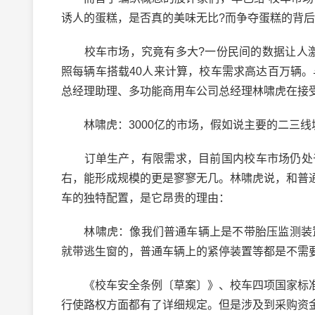
诱人的蛋糕，是否真的美味无比?而争夺蛋糕的背后
校车市场，究竟有多大?一份民间的数据让人激
照每辆车搭载40人来计算，校车需求高达百万辆。
总经理助理、多功能商用车公司总经理林啸虎在接受
林啸虎：3000亿的市场，假如说主要的二三线城
订单生产，有限需求，目前国内校车市场仍处于
右，能形成规模的更是寥寥无几。林啸虎说，和普
车的独特配置，是它昂贵的理由：
林啸虎：像我们普通车辆上是不带胎压监测装置
就带逃生窗的，普通车辆上的紧停装置等都是不需
《校车安全条例〔草案〕》、校车四项国家标准
行使路权方面都有了详细规定。但是涉及到采购资