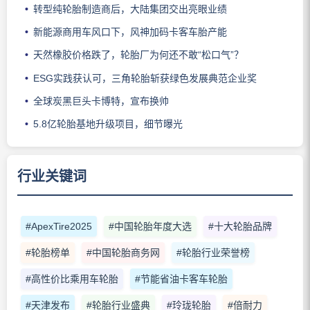
转型纯轮胎制造商后，大陆集团交出亮眼业绩
新能源商用车风口下，风神加码卡客车胎产能
天然橡胶价格跌了，轮胎厂为何还不敢“松口气”？
ESG实践获认可，三角轮胎斩获绿色发展典范企业奖
全球炭黑巨头卡博特，宣布换帅
5.8亿轮胎基地升级项目，细节曝光
行业关键词
#ApexTire2025
#中国轮胎年度大选
#十大轮胎品牌
#轮胎榜单
#中国轮胎商务网
#轮胎行业荣誉榜
#高性价比乘用车轮胎
#节能省油卡客车轮胎
#天津发布
#轮胎行业盛典
#玲珑轮胎
#倍耐力