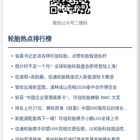
微信公众号二维码
轮胎热点排行榜
省委书记走进吉林玲珑轮胎，点赞轮胎智造标杆
倒计时不足一个月！全球轮胎轮毂盛会即将登陆上海！
低滚阻+高耐磨，佳通轮胎精准切入新能源轻卡赛道
智绘出海新蓝图，浦林成山亮相2026泰中合作博览会
斩获 “中国企业管理奥斯卡”， 玲珑轮胎蝉联 BMC 大奖
排名上升27位：赛轮跻身《财富》中国500强背后的增长逻辑
新能源配套再下一城！玲珑轮胎携手小鹏L03全球上市
佳通轮胎携手仰望U9X亮相古德伍德，以轮胎科技挑战性能边界
守护渠道终端，贵州轮胎前进灯塔关爱基金驰援长春受灾门店