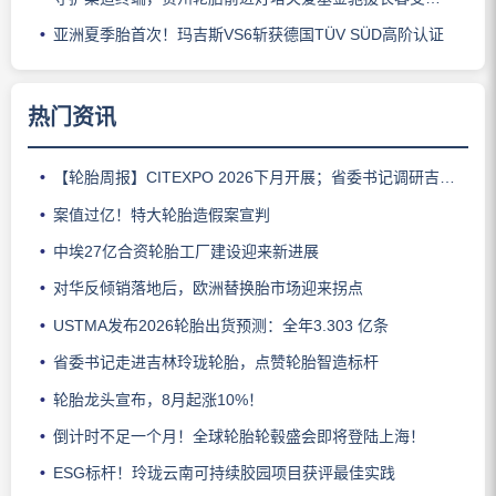
亚洲夏季胎首次！玛吉斯VS6斩获德国TÜV SÜD高阶认证
热门资讯
【轮胎周报】CITEXPO 2026下月开展；省委书记调研吉林玲珑；佳通推出新能源轻卡轮胎；三角轮胎斩获大奖；中策宣布涨价
案值过亿！特大轮胎造假案宣判
中埃27亿合资轮胎工厂建设迎来新进展
对华反倾销落地后，欧洲替换胎市场迎来拐点
USTMA发布2026轮胎出货预测：全年3.303 亿条
省委书记走进吉林玲珑轮胎，点赞轮胎智造标杆
轮胎龙头宣布，8月起涨10%！
倒计时不足一个月！全球轮胎轮毂盛会即将登陆上海！
ESG标杆！玲珑云南可持续胶园项目获评最佳实践