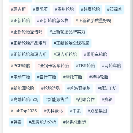
#玛吉斯
#泰凯英
#贵州轮胎
#韩泰轮胎
#邓禄普
#正新轮胎
#正新轮胎怎么样
#正新轮胎质量好吗
#正新轮胎靠谱吗
#正新轮胎品牌实力
#正新轮胎产品矩阵
#正新轮胎全球布局
#正新轮胎和玛吉斯
#玛吉斯轮胎
#乘用车轮胎
#PCR轮胎
#全钢卡客车轮胎
#TBR轮胎
#两轮车胎
#电动车胎
#自行车胎
#摩托车胎
#特种轮胎
#新能源轮胎
#轮胎选购
#普洛奇轮胎
#绿动工坊
#高端轮胎市场
#新能源售后
#战略合作
#赛轮
#LubTop2025
#优科豪马
#中策
#双星集团
#韩泰
#品牌能力分析
#体系化制造