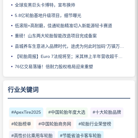
全球炭黑巨头卡博特，宣布换帅
5.8亿轮胎基地升级项目，细节曝光
低滚阻+高耐磨，佳通轮胎精准切入新能源轻卡赛道
重磅！山东两大轮胎智能改造项目完成备案
县城养车生意进入品牌时代，途虎为何此时加码“万镇万店”？
【轮胎周报】Euro 7法规将至；米其林上半年营收超千亿；倍耐力上半年盈利稳增；龙星炭黑斩获欧洲近万吨订单
76亿交易落锤！倍耐力股权格局迎来重塑
行业关键词
#ApexTire2025
#中国轮胎年度大选
#十大轮胎品牌
#轮胎榜单
#中国轮胎商务网
#轮胎行业荣誉榜
#高性价比乘用车轮胎
#节能省油卡客车轮胎