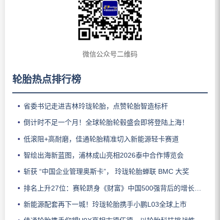
微信公众号二维码
轮胎热点排行榜
省委书记走进吉林玲珑轮胎，点赞轮胎智造标杆
倒计时不足一个月！全球轮胎轮毂盛会即将登陆上海！
低滚阻+高耐磨，佳通轮胎精准切入新能源轻卡赛道
智绘出海新蓝图，浦林成山亮相2026泰中合作博览会
斩获 “中国企业管理奥斯卡”， 玲珑轮胎蝉联 BMC 大奖
排名上升27位：赛轮跻身《财富》中国500强背后的增长逻辑
新能源配套再下一城！玲珑轮胎携手小鹏L03全球上市