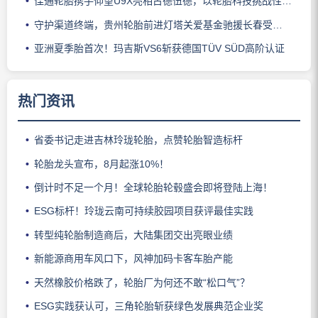
佳通轮胎携手仰望U9X亮相古德伍德，以轮胎科技挑战性能边界
守护渠道终端，贵州轮胎前进灯塔关爱基金驰援长春受灾门店
亚洲夏季胎首次！玛吉斯VS6斩获德国TÜV SÜD高阶认证
热门资讯
省委书记走进吉林玲珑轮胎，点赞轮胎智造标杆
轮胎龙头宣布，8月起涨10%！
倒计时不足一个月！全球轮胎轮毂盛会即将登陆上海！
ESG标杆！玲珑云南可持续胶园项目获评最佳实践
转型纯轮胎制造商后，大陆集团交出亮眼业绩
新能源商用车风口下，风神加码卡客车胎产能
天然橡胶价格跌了，轮胎厂为何还不敢“松口气”？
ESG实践获认可，三角轮胎斩获绿色发展典范企业奖