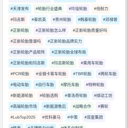
#天津发布
#轮胎行业盛典
#玲珑轮胎
#倍耐力
#玛吉斯
#泰凯英
#贵州轮胎
#韩泰轮胎
#邓禄普
#正新轮胎
#正新轮胎怎么样
#正新轮胎质量好吗
#正新轮胎靠谱吗
#正新轮胎品牌实力
#正新轮胎产品矩阵
#正新轮胎全球布局
#正新轮胎和玛吉斯
#玛吉斯轮胎
#乘用车轮胎
#PCR轮胎
#全钢卡客车轮胎
#TBR轮胎
#两轮车胎
#电动车胎
#自行车胎
#摩托车胎
#特种轮胎
#新能源轮胎
#轮胎选购
#普洛奇轮胎
#绿动工坊
#高端轮胎市场
#新能源售后
#战略合作
#赛轮
#LubTop2025
#优科豪马
#中策
#双星集团
#韩泰
#品牌能力分析
#体系化制造