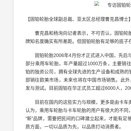
【固铂轮胎全球副总裁、亚太区总经理曹克昌博士
曹克昌和杨洵向记者表示，不可否认，固铂轮胎
牌知名度确实有所差距。但固铂轮胎有足够的底子
固铂轮胎2006年4月份才正式进入中国，先后
部分乘用车轮胎，年产量超过1000万条，主要销
铂的独资公司，拥有全球先进的生产设备和成熟的
部销往欧美市场，未来也将在中国市场销售。此外
发与测试。目前固铂在华正式员工超过6000人，2
目前在国内的这些实力与规模，更多是由卡车类
认为，乘用车轮胎与卡车轮胎的用户有很大的不同
“新”品牌，需要把民间的口碑建立起来，才能有
质方面，一切以品质为先，以品质打动消费者