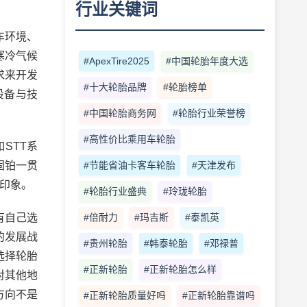
行业关键词
车环境、
寒冷气候
#ApexTire2025
#中国轮胎年度大选
求来开发
#十大轮胎品牌
#轮胎榜单
设备与技
#中国轮胎商务网
#轮胎行业荣誉榜
#高性价比乘用车轮胎
STT系
固铂一贯
#节能省油卡客车轮胎
#天津发布
的印象。
#轮胎行业盛典
#玲珑轮胎
有自己选
#倍耐力
#玛吉斯
#泰凯英
的发展战
#贵州轮胎
#韩泰轮胎
#邓禄普
选择轮胎
#正新轮胎
#正新轮胎怎么样
对其他地
方向不是
#正新轮胎质量好吗
#正新轮胎靠谱吗