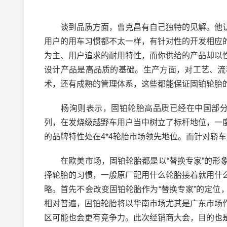
谈到品质方面，曹克昌有自己独特的见解。他认
用户的用车习惯都不太一样，有针对性的开发相应
为主、用户追求的耐用特性，而你供给的产品却以
设计产品是高品质的基础。生产方面，对工艺、流
术，还有成熟的管理体系，这些都能保证固铂轮胎
杨洵则表示，固铂轮胎高品质已经在中国部分消费
列，在发烧级越野车用户当中树立了标杆地位，一
的品牌特性处在4*4轮胎市场领先地位。而针对轿
在欧美市场，固铂轮胎都是以“替换专家”的形象
择轮胎的习惯，一般原厂配用什么轮胎接着就用什
略。首先不会改变固铂轮胎作为“替换专家”的定
相对普遍，固铂轮胎将以华南市场尤其是广东市场
区可能也会更有竞争力。此次经销商大会，目的也