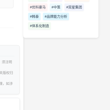
#优科豪马
#中策
#双星集团
#韩泰
#品牌能力分析
#体系化制造
，须注明
关版权归
理，如涉