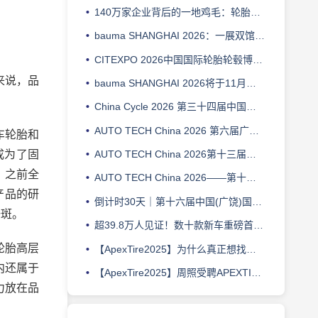
140万家企业背后的一地鸡毛：轮胎经销商正在被谁“优化”掉？
bauma SHANGHAI 2026：一展双馆 扩容升级
CITEXPO 2026中国国际轮胎轮毂博览会
来说，品
bauma SHANGHAI 2026将于11月在上海举办，工程机械行业盛会再启幕
。
China Cycle 2026 第三十四届中国国际自行车展览会将于5月在上海举办
AUTO TECH China 2026 第六届广州国际新能源汽车产业智能制造技术展览会
车轮胎和
成为了固
AUTO TECH China 2026第十三届广州国际汽车零部件及加工技术、汽车模具展览会
，之前全
AUTO TECH China 2026——第十三届广州国际汽车技术展览会
产品的研
倒计时30天｜第十六届中国(广饶)国际橡胶轮胎暨汽车配件展览会邀您共赴盛会
一斑。
超39.8万人见证！数十款新车重磅首发，2000台爆改神车打造车迷狂欢盛宴！深圳改装车展圆满闭幕
轮胎高层
【ApexTire2025】为什么真正想找增量的人，都该关注这场论坛？
内还属于
【ApexTire2025】周照受聘APEXTIRE轮胎大选荣誉导师，并担任LUBTOP总评榜荣誉导师
力放在品