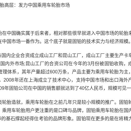
】
在中国确实属于后来者，相对那些很早就进入中国市场的轮胎
在中国市场一番作为。这个底子就是固铂的技术实力与经济规模
与国内企业合资成立成山工厂和昆山工厂，成山工厂主要生产卡
往国内外市场;昆山工厂的合资公司在今年的3月份被固铂收购，
管理体系，其年产量超过600万条，产品主要为乘用车轮胎为主
，2008年还在上海成立了技术中心，支持中国市场和出口海外
009年固铂公司在中国的销售额就达到了40亿人民币，规模可见
轮胎造就，乘用车轮胎在之前几年只是较小规模的推广。固铂
，乘用车轮胎用户更注重的是口碑与品牌，固铂乘用车轮胎在国
足够的基石撑起经得住考验的品牌形象。固铂现在更多的是在将精
。