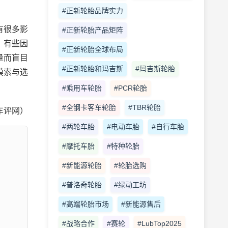
#正新轮胎品牌实力
有很多影
#正新轮胎产品矩阵
，有些因
#正新轮胎全球布局
量而盲目
#正新轮胎和玛吉斯
#玛吉斯轮胎
摸索与选
#乘用车轮胎
#PCR轮胎
#全钢卡客车轮胎
#TBR轮胎
车评网）
#两轮车胎
#电动车胎
#自行车胎
#摩托车胎
#特种轮胎
#新能源轮胎
#轮胎选购
#普洛奇轮胎
#绿动工坊
#高端轮胎市场
#新能源售后
#战略合作
#赛轮
#LubTop2025