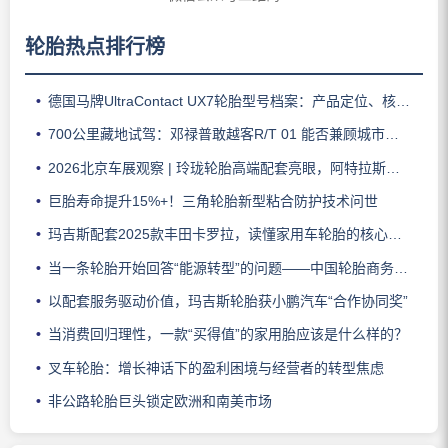
轮胎热点排行榜
德国马牌UltraContact UX7轮胎型号档案：产品定位、核心技术、适用车型与使用场景
700公里藏地试驾：邓禄普敢越客R/T 01 能否兼顾城市与越野？
2026北京车展观察 | 玲珑轮胎高端配套亮眼，阿特拉斯助力智界V9领跑豪华MPV市场
巨胎寿命提升15%+！三角轮胎新型粘合防护技术问世
玛吉斯配套2025款丰田卡罗拉，读懂家用车轮胎的核心密码
当一条轮胎开始回答“能源转型”的问题——中国轮胎商务网解读赛轮全新一代商用车轮胎发布
以配套服务驱动价值，玛吉斯轮胎获小鹏汽车“合作协同奖”
当消费回归理性，一款“买得值”的家用胎应该是什么样的？
叉车轮胎：增长神话下的盈利困境与经营者的转型焦虑
非公路轮胎巨头锁定欧洲和南美市场