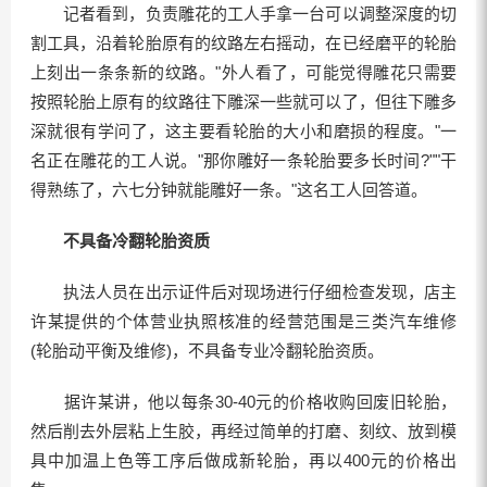
记者看到，负责雕花的工人手拿一台可以调整深度的切
割工具，沿着轮胎原有的纹路左右摇动，在已经磨平的轮胎
上刻出一条条新的纹路。"外人看了，可能觉得雕花只需要
按照轮胎上原有的纹路往下雕深一些就可以了，但往下雕多
深就很有学问了，这主要看轮胎的大小和磨损的程度。"一
名正在雕花的工人说。"那你雕好一条轮胎要多长时间?""干
得熟练了，六七分钟就能雕好一条。"这名工人回答道。
不具备冷翻轮胎资质
执法人员在出示证件后对现场进行仔细检查发现，店主
许某提供的个体营业执照核准的经营范围是三类汽车维修
(轮胎动平衡及维修)，不具备专业冷翻轮胎资质。
据许某讲，他以每条30-40元的价格收购回废旧轮胎，
然后削去外层粘上生胶，再经过简单的打磨、刻纹、放到模
具中加温上色等工序后做成新轮胎，再以400元的价格出