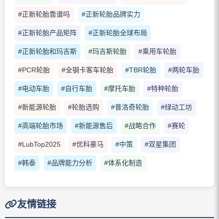
#正新轮胎靠谱吗
#正新轮胎品牌实力
#正新轮胎产品矩阵
#正新轮胎全球布局
#正新轮胎和玛吉斯
#玛吉斯轮胎
#乘用车轮胎
#PCR轮胎
#全钢卡客车轮胎
#TBR轮胎
#两轮车胎
#电动车胎
#自行车胎
#摩托车胎
#特种轮胎
#新能源轮胎
#轮胎选购
#普洛奇轮胎
#绿动工坊
#高端轮胎市场
#新能源售后
#战略合作
#赛轮
#LubTop2025
#优科豪马
#中策
#双星集团
#韩泰
#品牌能力分析
#体系化制造
友情链接